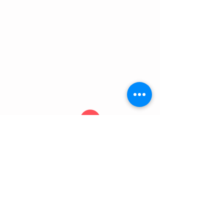
- Discussions et analyses
EVALUATION DE LA FORMATION
- Test d’évaluation en amont de la formation
- Exercices d’application pour chaque module
- Test d’évaluation des acquis à la fin de la formation (QCM
+ Tests pratiques)
Vous avez besoin de plus d'informations?
Vous souhaitez une offre personnalisée?
Contactez-nous
04.22.21.32.43
contact@antipolisformation.fr
Contact
04 22 21 32 43
contact@antipolisformation.fr