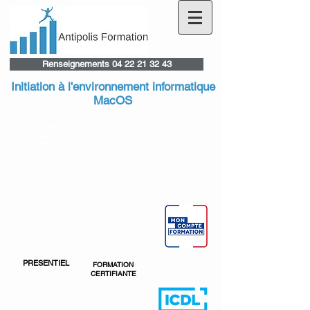
Renseignements 04 22 21 32 43
Initiation à l'environnement informatique
MacOS
DURÉE
PUBLIC
PRÉREQUIS
1 jour - 7h
Tout public
Aucun
2 jours - 14h
OBJECTIFS
Prendre en main l’outil informatique dans un environnement
Mac OS
PRESENTIEL
FORMATION
CERTIFIANTE