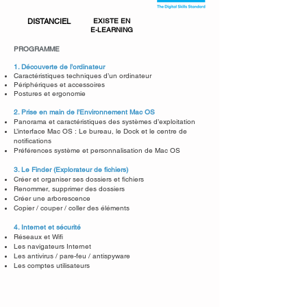
DISTANCIEL
EXISTE EN
E-LEARNING
PROGRAMME
1.
​Découverte de l’ordinateur
Caractéristiques techniques d’un ordinateur
Périphériques et accessoires
Postures et ergonomie
2. Prise en main de l’Environnement Mac OS
Panorama et caractéristiques des systèmes d’exploitation
L’interface Mac OS : Le bureau, le Dock et le centre de
notifications
Préférences système et personnalisation de Mac OS
3. Le Finder (Explorateur de fichiers)
Créer et organiser ses dossiers et fichiers
Renommer, supprimer des dossiers
Créer une arborescence
Copier / couper / coller des éléments
4. Internet et sécurité
Réseaux et Wifi
Les navigateurs Internet
Les antivirus / pare-feu / antispyware
Les comptes utilisateurs
MOYENS PÉDAGOGIQUES
- Supports de formation documentés
- Exposés théoriques et exercices pratiques