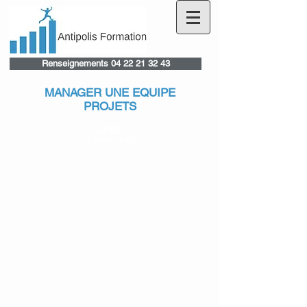
Renseignements 04 22 21 32 43
MANAGER UNE EQUIPE
PROJETS
DURÉE
2 jours - 14h
PUBLIC
Chefs de projets
PRÉREQUIS
Être amené à prendre la parole en public
Qualités de synthèse et de rédaction
OBJECTIFS
Acquérir les outils et méthodes pour animer une équipe
projet
Motiver une équipe en créant une synergie collective
Mettre en place les outils de suivi de gestion de projet
Négocier avec les intervenants externes