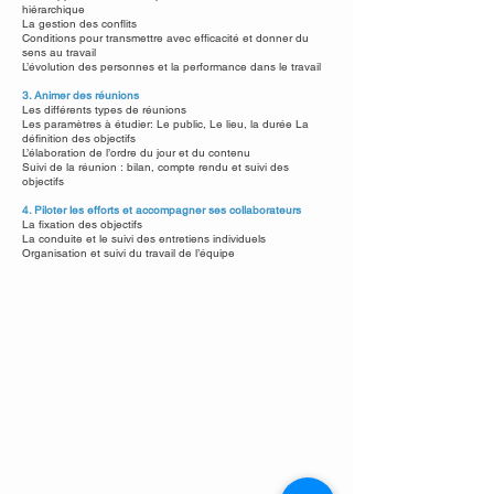
hiérarchique
La gestion des conflits
Conditions pour transmettre avec efficacité et donner du
sens au travail
L’évolution des personnes et la performance dans le travail
3. Animer des réunions
Les différents types de réunions
Les paramètres à étudier: Le public, Le lieu, la durée La
définition des objectifs
L’élaboration de l’ordre du jour et du contenu
Suivi de la réunion : bilan, compte rendu et suivi des
objectifs
4. Piloter les efforts et accompagner ses collaborateurs
La fixation des objectifs
La conduite et le suivi des entretiens individuels
Organisation et suivi du travail de l’équipe
MOYENS PÉDAGOGIQUES
- Supports de formation projetés
- Exposés théoriques et études de cas réels
- Pédagogie active basée sur l’expérience des
participants
- Mise à disposition de supports de formation
- Mise en application directe des acquis de la formation
EVALUATION DE LA FORMATION
- Test d’évaluation en amont de la formation
- Questions orales et écrites