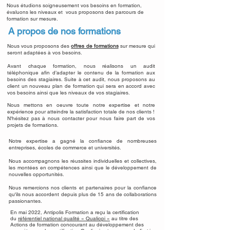
Nous étudions soigneusement vos besoins en formation,
évaluons les niveaux et vous proposons des parcours de
formation sur mesure.
A propos de nos formations
Nous vous proposons des
offres de formations
sur mesure qui
seront adaptées à vos besoins.
Avant chaque formation, nous réalisons un audit
téléphonique afin d’adapter le contenu de la formation aux
besoins des stagiaires. Suite à cet audit, nous proposons au
client un nouveau plan de formation qui sera en accord avec
vos besoins ainsi que les niveaux de vos stagiaires.
Nous mettons en oeuvre toute notre expertise et notre
expérience pour atteindre la satisfaction totale de nos clients !
N'hésitez pas à nous contacter pour nous faire part de vos
projets de formations.
Notre expertise a gagné la confiance de nombreuses
entreprises, écoles de commerce et universités.
Nous accompagnons les réussites individuelles et collectives,
les montées en compétences ainsi que le développement de
nouvelles opportunités.
Nous remercions nos clients et partenaires pour la confiance
qu'ils nous accordent depuis plus de 15 ans de collaborations
passionantes.
En mai 2022, Antipolis Formation a reçu la certification
du
référentiel national qualité « Qualiopi »
au titre des
Actions de formation concourant au développement des