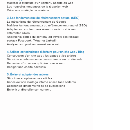
Maîtriser la structure d’un contenu adapté au web
Les nouvelles tendances de la rédaction web
Créer une stratégie de contenu
3. Les fondamentaux du référencement naturel (SEO)
Le mécanisme du référencement de Google
Maîtriser les fondamentaux du référencement naturel (SEO)
Adapter son contenu aux réseaux sociaux et à ses
différentes cibles
Analyser la portée du contenu au travers des réseaux
sociaux Facebook, Twitter et LinkedIn
Analyser son positionnement sur le web
4. Utiliser les techniques d'écriture pour un site web / Blog
Construction d’un site web : les pages et les articles
Structure et arborescence des contenus sur un site web
Rédaction d’un article optimisé pour le web
Rédiger une charte éditoriale
5. Écrire et adapter des articles
Structurer et optimiser ses articles
Concevoir son maillage interne et ses liens sortants
Décliner les différents types de publications
Enrichir et diversifier son contenu
MOYENS PÉDAGOGIQUES
- Supports de formation projetés
- Exposés théoriques et études de cas réels
- Pédagogie active basée sur l’expérience des
participants
- Mise à disposition de supports de formation