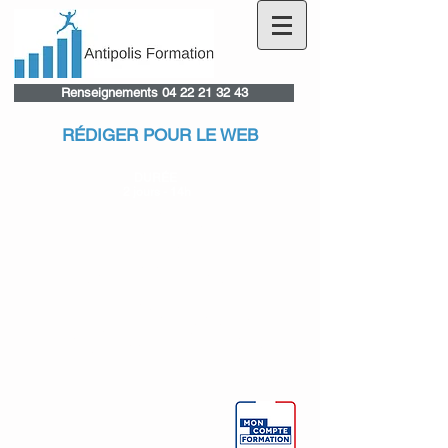
Renseignements 04 22 21 32 43
RÉDIGER POUR LE WEB
DURÉE
2 jours - 14h
PUBLIC
Responsables, chargés de
communication
PRÉREQUIS
Qualités de synthèse et de rédaction
OBJECTIFS
Comprendre les subtilités de la rédaction web
Savoir rédiger un contenu web efficace
Contribuer au bon référencement de votre site web