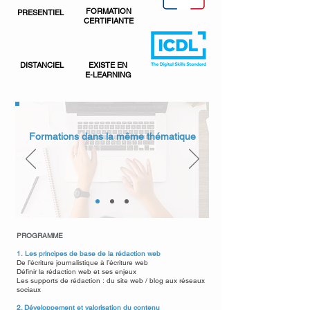
FORMATION
PRESENTIEL
CERTIFIANTE
DISTANCIEL
EXISTE EN
E-LEARNING
Formations dans la même thématique
PROGRAMME
1.
Les principes de base de la rédaction web
De l’écriture journalistique à l’écriture web
Définir la rédaction web et ses enjeux
Les supports de rédaction : du site web / blog aux réseaux
sociaux
2. Développement et valorisation du contenu