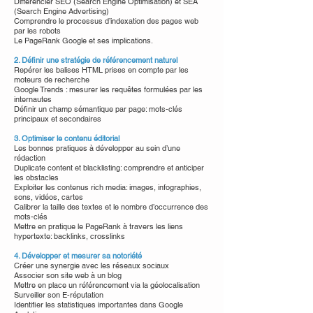
Différencier SEO (Search Engine Optimisation) et SEA
(Search Engine Advertising)
Comprendre le processus d’indexation des pages web
par les robots
Le PageRank Google et ses implications.
2. Définir une stratégie de référencement naturel
Repérer les balises HTML prises en compte par les
moteurs de recherche
Google Trends : mesurer les requêtes formulées par les
internautes
Définir un champ sémantique par page: mots-clés
principaux et secondaires
3. Optimiser le contenu éditorial
Les bonnes pratiques à développer au sein d’une
rédaction
Duplicate content et blacklisting: comprendre et anticiper
les obstacles
Exploiter les contenus rich media: images, infographies,
sons, vidéos, cartes
Calibrer la taille des textes et le nombre d’occurrence des
mots-clés
Mettre en pratique le PageRank à travers les liens
hypertexte: backlinks, crosslinks
4. Développer et mesurer sa notoriété
Créer une synergie avec les réseaux sociaux
Associer son site web à un blog
Mettre en place un référencement via la géolocalisation
Surveiller son E-réputation
Identifier les statistiques importantes dans Google