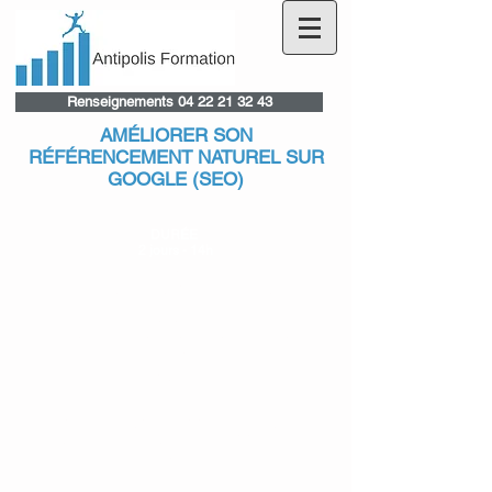
Renseignements 04 22 21 32 43
AMÉLIORER SON
RÉFÉRENCEMENT NATUREL SUR
GOOGLE (SEO)
DURÉE
2 jours - 14h
PUBLIC
Responsables, chargés de communication
PRÉREQUIS
Connaître les fondamentaux de la communication
digitale
OBJECTIFS
Comprendre le fonctionnement des moteurs de
recherche
Définir une stratégie de référencement naturel
Analyser les performances de son référencement
naturel