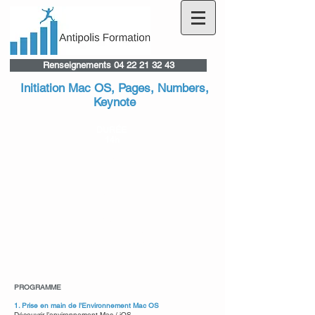
Renseignements 04 22 21 32 43
Initiation Mac OS, Pages, Numbers,
Keynote
DURÉE
14h
PUBLIC
Tout public
PRÉREQUIS
Variable en fonction du niveau de la formation
OBJECTIFS
Prendre en main l’outil informatique dans un
environnement Mac
PROGRAMME
1. Prise en main de l’Environnement Mac OS
Découvrir l’environnement Mac / iOS