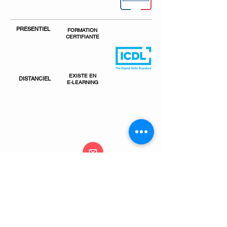
PRESENTIEL
FORMATION
CERTIFIANTE
EXISTE EN
DISTANCIEL
E-LEARNING
Vous avez besoin de plus d'informations?
Vous souhaitez une offre personnalisée?
Contactez-nous
04.22.21.32.43
contact@antipolisformation.fr
MOYENS PÉDAGOGIQUES
- Supports de formation projetés
- Exposés théoriques et études de cas réels