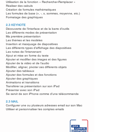
Utilisation de la fonction « Rechercher-Remplacer »
Réaliser des calculs
Création de formules mathématiques
Les formules de base (+, -, x, sommes, moyenne, etc.)
Formatage des graphiques
2.3 KEYNOTE
Découverte de l’interface et de la barre d’outils
Les différents modes de présentation
Ma première présentation
Les thèmes et les modèles
Insertion et masquage de diapositives
Les différents types d’affichage des diapositives
Les notes de l’intervenant
Ajout et mise en forme du texte
Ajouter et modifier des images et des figures
Ajouter de la vidéo et de l’audio
Modifier, aligner, pivoter ces différents objets
Ajouter des tableaux
Ajouter des formules et des fonctions
Ajouter des graphiques
Animations et transitions
Transférer sa présentation sur son iPad
Présenter avec son iPad
Se servir de son iPhone comme d’une télécommande
2.3 MAIL
Configurer une ou plusieurs adresses email sur son Mac​
Utiliser et personnaliser les comptes emails