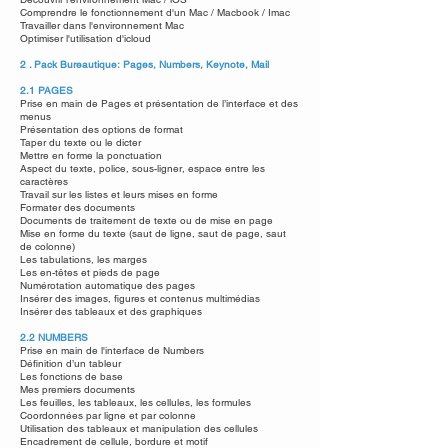
Comprendre le fonctionnement d'un Mac / Macbook / Imac
Travailler dans l'environnement Mac
Optimiser l'utilisation d'icloud
2 . Pack Bureautique: Pages, Numbers, Keynote, Mail
2.1 PAGES
Prise en main de Pages et présentation de l’interface et des
menus
Présentation des options de format
Taper du texte ou le dicter
Mettre en forme la ponctuation
Aspect du texte, police, sous-ligner, espace entre les
caractères
Travail sur les listes et leurs mises en forme
Formater des documents
Documents de traitement de texte ou de mise en page
Mise en forme du texte (saut de ligne, saut de page, saut
de colonne)
Les tabulations, les marges
Les en-têtes et pieds de page
Numérotation automatique des pages
Insérer des images, figures et contenus multimédias
Insérer des tableaux et des graphiques
2.2 NUMBERS
Prise en main de l'interface de Numbers
Définition d’un tableur
Les fonctions de base
Mes premiers documents
Les feuilles, les tableaux, les cellules, les formules
Coordonnées par ligne et par colonne
Utilisation des tableaux et m
anipulation des cellules
Encadrement de cellule, bordure et motif