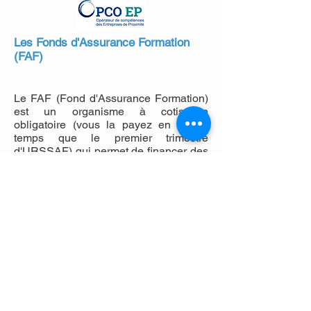
Les Fonds d'Assurance Formation
(FAF)
Le FAF (Fond d'Assurance Formation)
est un organisme à cotisation
obligatoire (vous la payez en même
temps que le premier trimestre
d'URSSAF) qui permet de financer des
formations gratuites avec un certain
nombre de critères de qualité.
Les travailleurs indépendants (et leur
conjoint collaborateur si la CFP-
conjoint a été versée), dépendent d'un
fonds d'assurance formation (FAF),
déterminé en fonction de la nature de
leur activité.